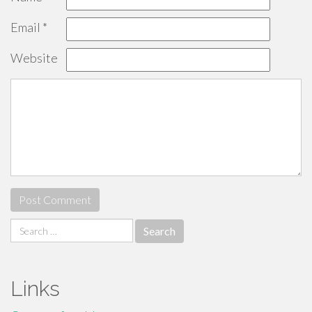
Email
*
Website
Search
for:
Links