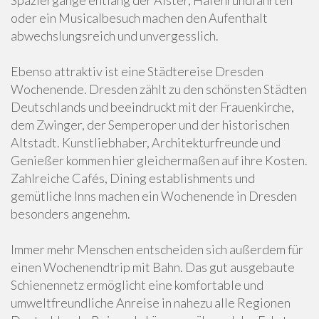
Spaziergänge entlang der Alster, Hafenrundfahrten
oder ein Musicalbesuch machen den Aufenthalt
abwechslungsreich und unvergesslich.
Ebenso attraktiv ist eine Städtereise Dresden
Wochenende. Dresden zählt zu den schönsten Städten
Deutschlands und beeindruckt mit der Frauenkirche,
dem Zwinger, der Semperoper und der historischen
Altstadt. Kunstliebhaber, Architekturfreunde und
Genießer kommen hier gleichermaßen auf ihre Kosten.
Zahlreiche Cafés, Dining establishments und
gemütliche Inns machen ein Wochenende in Dresden
besonders angenehm.
Immer mehr Menschen entscheiden sich außerdem für
einen Wochenendtrip mit Bahn. Das gut ausgebaute
Schienennetz ermöglicht eine komfortable und
umweltfreundliche Anreise in nahezu alle Regionen