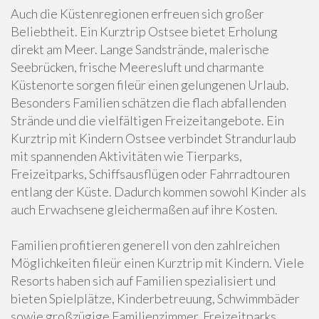
Auch die Küstenregionen erfreuen sich großer
Beliebtheit. Ein Kurztrip Ostsee bietet Erholung
direkt am Meer. Lange Sandstrände, malerische
Seebrücken, frische Meeresluft und charmante
Küstenorte sorgen fileür einen gelungenen Urlaub.
Besonders Familien schätzen die flach abfallenden
Strände und die vielfältigen Freizeitangebote. Ein
Kurztrip mit Kindern Ostsee verbindet Strandurlaub
mit spannenden Aktivitäten wie Tierparks,
Freizeitparks, Schiffsausflügen oder Fahrradtouren
entlang der Küste. Dadurch kommen sowohl Kinder als
auch Erwachsene gleichermaßen auf ihre Kosten.
Familien profitieren generell von den zahlreichen
Möglichkeiten fileür einen Kurztrip mit Kindern. Viele
Resorts haben sich auf Familien spezialisiert und
bieten Spielplätze, Kinderbetreuung, Schwimmbäder
sowie großzügige Familienzimmer. Freizeitparks,