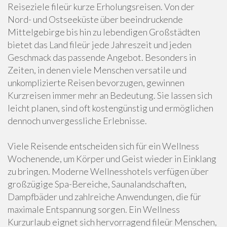
Reiseziele fileür kurze Erholungsreisen. Von der
Nord- und Ostseeküste über beeindruckende
Mittelgebirge bis hin zu lebendigen Großstädten
bietet das Land fileür jede Jahreszeit und jeden
Geschmack das passende Angebot. Besonders in
Zeiten, in denen viele Menschen versatile und
unkomplizierte Reisen bevorzugen, gewinnen
Kurzreisen immer mehr an Bedeutung. Sie lassen sich
leicht planen, sind oft kostengünstig und ermöglichen
dennoch unvergessliche Erlebnisse.
Viele Reisende entscheiden sich für ein Wellness
Wochenende, um Körper und Geist wieder in Einklang
zu bringen. Moderne Wellnesshotels verfügen über
großzügige Spa-Bereiche, Saunalandschaften,
Dampfbäder und zahlreiche Anwendungen, die für
maximale Entspannung sorgen. Ein Wellness
Kurzurlaub eignet sich hervorragend fileür Menschen,