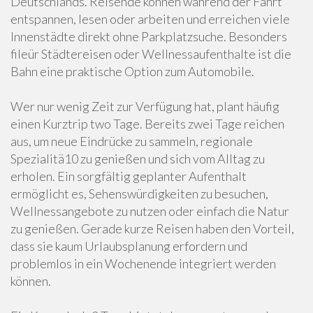
Deutschlands. Reisende können während der Fahrt
entspannen, lesen oder arbeiten und erreichen viele
Innenstädte direkt ohne Parkplatzsuche. Besonders
fileür Städtereisen oder Wellnessaufenthalte ist die
Bahn eine praktische Option zum Automobile.
Wer nur wenig Zeit zur Verfügung hat, plant häufig
einen Kurztrip two Tage. Bereits zwei Tage reichen
aus, um neue Eindrücke zu sammeln, regionale
Spezialitä10 zu genießen und sich vom Alltag zu
erholen. Ein sorgfältig geplanter Aufenthalt
ermöglicht es, Sehenswürdigkeiten zu besuchen,
Wellnessangebote zu nutzen oder einfach die Natur
zu genießen. Gerade kurze Reisen haben den Vorteil,
dass sie kaum Urlaubsplanung erfordern und
problemlos in ein Wochenende integriert werden
können.